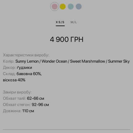
XS/S
M/L
4 900
ГРН
Характеристики виробу:
Колір:
Sunny Lemon / Wonder Ocean / Sweet Marshmallow / Summer Sky
Декор:
ґудзики
Склад:
бавовна 60%,
віскоза 40%
Заміри виробу:
Обхват талії:
62-66 см
Обхват стегон:
92-96 см
Довжина:
110 см