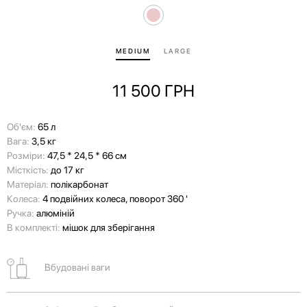
MEDIUM
LARGE
11 500
ГРН
Об'єм:
65 л
Вага:
3,5 кг
Розміри:
47,5 * 24,5 * 66 см
Місткість:
до 17 кг
Матеріал:
полікарбонат
Колеса:
4 подвійних колеса, поворот 360 '
Ручка:
алюміній
В комплекті:
мішок для зберігання
Вбудовані ваги