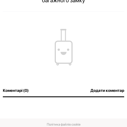
багажного замку
Вміст вашої валізи завжди буде в цілості, а співробітники аеропорту
зможуть з легкістю оглянути багаж без злому замка
Коментарі (0)
Додати коментар
Політика файлів cookie