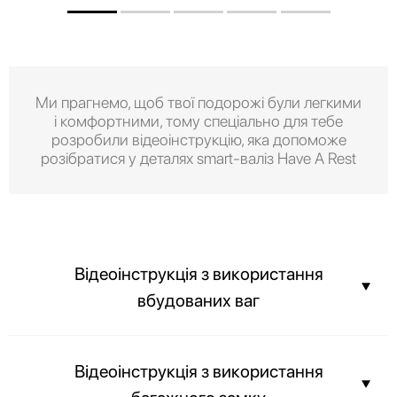
Ми прагнемо, щоб твої подорожі були легкими
і комфортними, тому спеціально для тебе
розробили відеоінструкцію, яка допоможе
розібратися у деталях smart-валіз Have A Rest
Відеоінструкція з використання
вбудованих ваг
Ви можете дізнатися вагу вашої валізи ще до прибуття в аеропорт і
Відеоінструкція з використання
не переплачувати за вагу вашого багажу.