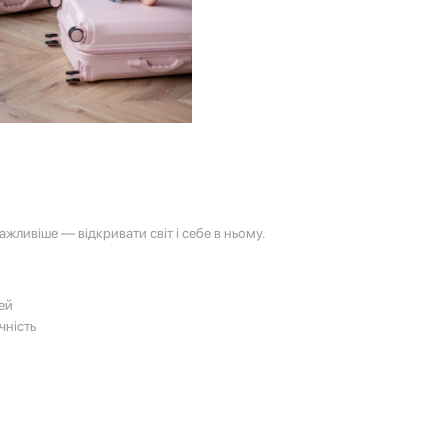
ливіше — відкривати світ і себе в ньому.
ей
чність