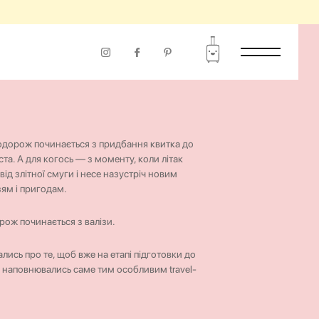
одорож починається з придбання квитка до
та. А для когось — з моменту, коли літак
від злітної смуги і несе назустріч новим
зям і пригодам.
рож починається з валізи.
лись про те, щоб вже на етапі підготовки до
 наповнювались саме тим особливим travel-