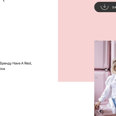
З
бренду Have A Rest,
іна