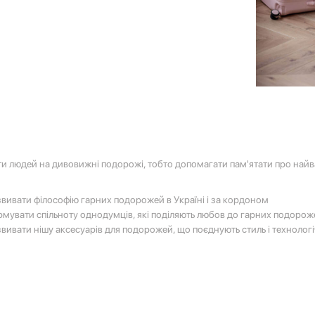
и людей на дивовижні подорожі, тобто допомагати пам'ятати про найваж
вивати філософію гарних подорожей в Україні і за кордоном
мувати спільноту однодумців, які поділяють любов до гарних подорож
вивати нішу аксесуарів для подорожей, що поєднують стиль і технологі