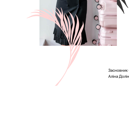
Засновник 
Аліна Долін